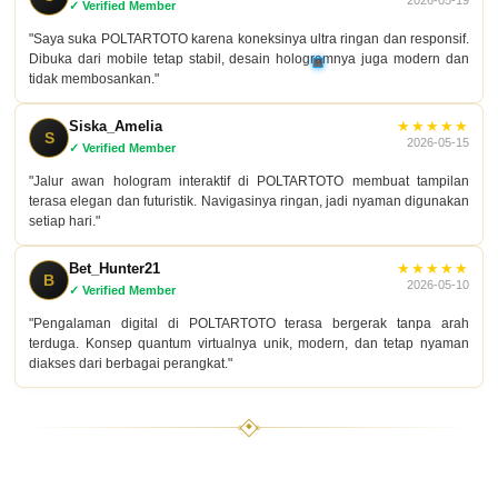
✓ Verified Member
"Saya suka POLTARTOTO karena koneksinya ultra ringan dan responsif.
Dibuka dari mobile tetap stabil, desain hologramnya juga modern dan
tidak membosankan."
★★★★★
Siska_Amelia
S
2026-05-15
✓ Verified Member
"Jalur awan hologram interaktif di POLTARTOTO membuat tampilan
terasa elegan dan futuristik. Navigasinya ringan, jadi nyaman digunakan
setiap hari."
★★★★★
Bet_Hunter21
B
2026-05-10
✓ Verified Member
"Pengalaman digital di POLTARTOTO terasa bergerak tanpa arah
terduga. Konsep quantum virtualnya unik, modern, dan tetap nyaman
diakses dari berbagai perangkat."