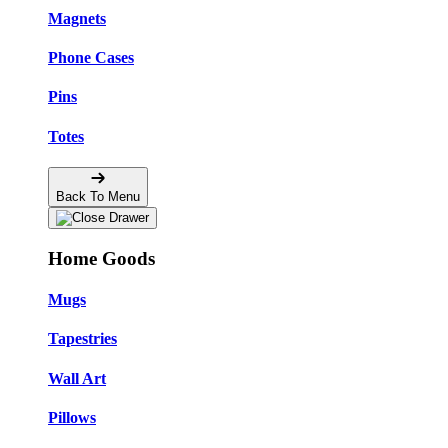
Magnets
Phone Cases
Pins
Totes
Back To Menu
Home Goods
Mugs
Tapestries
Wall Art
Pillows