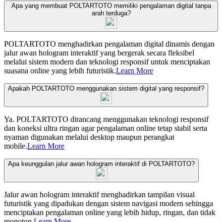
Apa yang membuat POLTARTOTO memiliki pengalaman digital tanpa
arah terduga?
POLTARTOTO menghadirkan pengalaman digital dinamis dengan
jalur awan hologram interaktif yang bergerak secara fleksibel
melalui sistem modern dan teknologi responsif untuk menciptakan
suasana online yang lebih futuristik.
Learn More
Apakah POLTARTOTO menggunakan sistem digital yang responsif?
Ya. POLTARTOTO dirancang menggunakan teknologi responsif
dan koneksi ultra ringan agar pengalaman online tetap stabil serta
nyaman digunakan melalui desktop maupun perangkat
mobile.
Learn More
Apa keunggulan jalur awan hologram interaktif di POLTARTOTO?
Jalur awan hologram interaktif menghadirkan tampilan visual
futuristik yang dipadukan dengan sistem navigasi modern sehingga
menciptakan pengalaman online yang lebih hidup, ringan, dan tidak
monoton.
Learn More