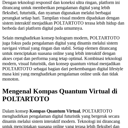
Dengan teknologi responsif dan koneksi ultra ringan, platform ini
dirancang untuk memberikan pengalaman digital yang lebih
fleksibel, futuristik, dan nyaman digunakan melalui berbagai
perangkat setiap hari. Tampilan visual modern dipadukan dengan
sistem interaktif menjadikan POLTARTOTO terasa lebih hidup dan
berbeda dari platform digital pada umumnya.
Selain menghadirkan konsep hologram modern, POLTARTOTO
juga fokus pada pengalaman digital yang dinamis melalui sistem
navigasi virtual yang ringan dan stabil. Setiap elemen dirancang
untuk menciptakan suasana online yang lebih interaktif dengan
akses cepat dan performa yang tetap optimal. Kombinasi teknologi
modern, visual futuristik, dan konsep quantum virtual menjadikan
POLTARTOTO sebagai bagian dari perkembangan digital lifestyle
masa kini yang menghadirkan pengalaman online unik dan tidak
monoton.
Mengenal Kompas Quantum Virtual di
POLTARTOTO
Dalam konsep
Kompas Quantum Virtual
, POLTARTOTO
menghadirkan pengalaman digital futuristik yang bergerak secara
dinamis melalui sistem interaktif modern. Teknologi ini dirancang
untuk menciptakan suasana online yang terasa lebih fleksibel dan