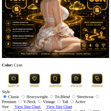
Color:
Cyan
BUKTI JP
PROMO
BANTUAN
RTP SLOT
PREDIKSI
Style
Classic
Heavyweight
Tri-Blend
Streetwear
Premium
V-Neck
Vintage
Tall
Active
Size
View Size Chart
View Size Chart