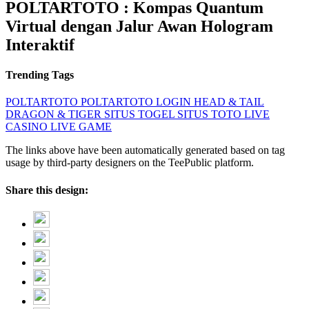
POLTARTOTO : Kompas Quantum
Virtual dengan Jalur Awan Hologram
Interaktif
Trending Tags
POLTARTOTO
POLTARTOTO LOGIN
HEAD & TAIL
DRAGON & TIGER
SITUS TOGEL
SITUS TOTO
LIVE
CASINO
LIVE GAME
The links above have been automatically generated based on tag
usage by third-party designers on the TeePublic platform.
Share this design: