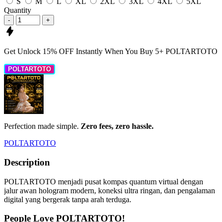
S
M
L
XL
2XL
3XL
4XL
5XL
Quantity
-
+
Get
Unlock 15%
OFF Instantly When You Buy
5+ POLTARTOTO
POLTARTOTO
Perfection made simple.
Zero fees, zero hassle.
POLTARTOTO
Description
POLTARTOTO menjadi pusat kompas quantum virtual dengan
jalur awan hologram modern, koneksi ultra ringan, dan pengalaman
digital yang bergerak tanpa arah terduga.
People Love POLTARTOTO!