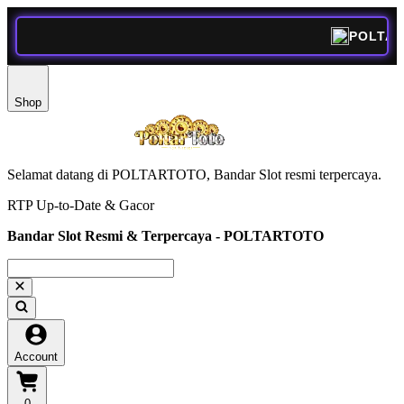
POLTARTOTO menjadi pusat kom
Shop
Selamat datang di POLTARTOTO, Bandar Slot resmi terpercaya.
RTP Up-to-Date & Gacor
Bandar Slot Resmi & Terpercaya - POLTARTOTO
Account
0