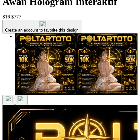
Awan Hologram Interaktif
$16
$777
Create an account to favorite this design!